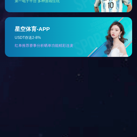
VR安全体验馆体验感如何
06.06.18
建筑安全体验馆提高现场施工人员
04.04.10
建筑安全体验馆的意义
05.05.22
工地安全体验馆提高工人防范意识
06.06.14
建筑安全体验馆我们是专业的
09.09.26