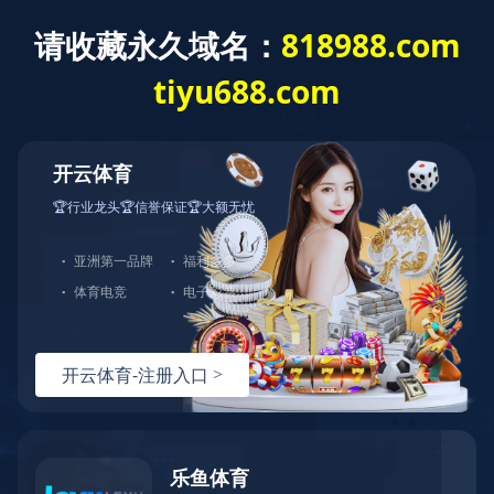
欧宝登陆入口
>
成功案例
>
智慧科技馆
>
安全体验馆 中铁二十局眉县培训中心
日期：2021-08-12
编辑：白雪
阅读：
466