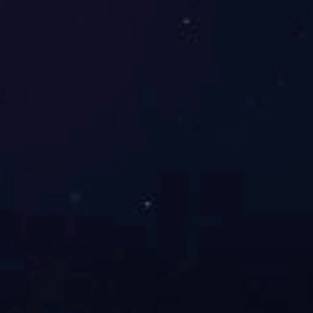
电三局
安全体验区
综合用电体验
全体验馆，VR智能安全体验馆，建筑工地安全体验区，
D布局+制作+安装一站式服务！安全体验馆建设咨询电话：
END
下一篇上一篇：
下一篇：
甘肃武威中铁七局安全体验区
中铁十七局集团安全体验培训场馆验收完成