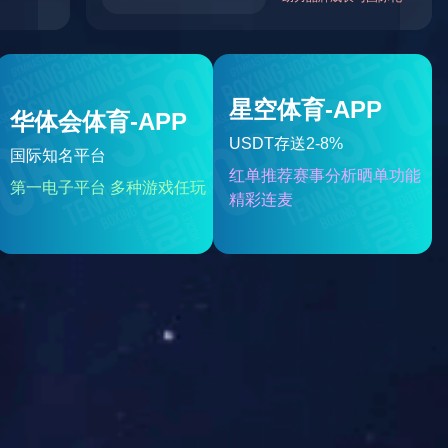
08.08.12
神木店塔电厂安全体验馆
05.05.13
安全体验馆 中铁二十局眉县培
训
08.08.12
成都中建三局安全体验馆
08.08.12
神华集团朔黄铁路安全体验馆
06.06.21