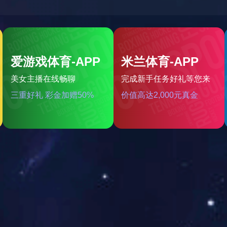
电三局
安全体验区
安全帽撞击体验