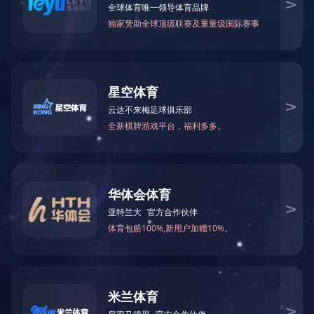
欧宝登陆入口
以大数据智能云平台为核心构建安全培训智能管理体
系，通过预先对接从业人员实名制管理系统，培训前采集参建各方
人员实名信息，培训中以身份证作为唯一指定进退场方式，并在培
训过程中，对培训学时、内容、成绩等全程录入至智能云管理平