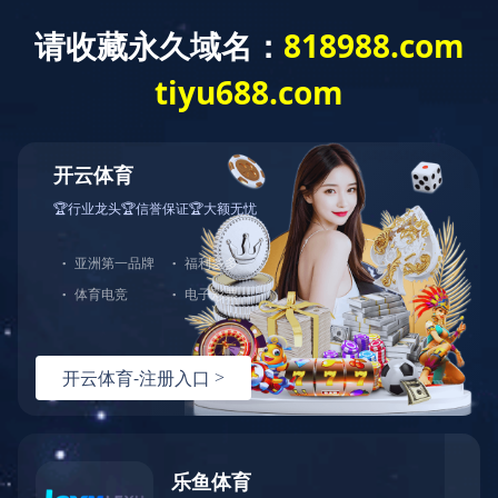
欧宝登陆入口
>
安全体验馆
>
欧宝登陆入口
>
欧宝登陆入口中心
日期：2024-07-13
编辑：泰普科技
阅读：
320