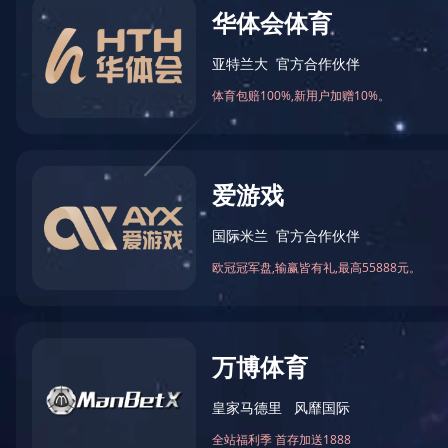
安全体验馆24米液压布料机
日期：2018-04-09
编辑：泰普科技
阅读：
24米液压布料机