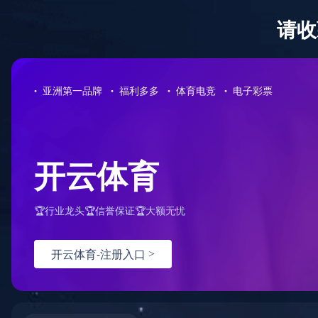
首页
关于我们