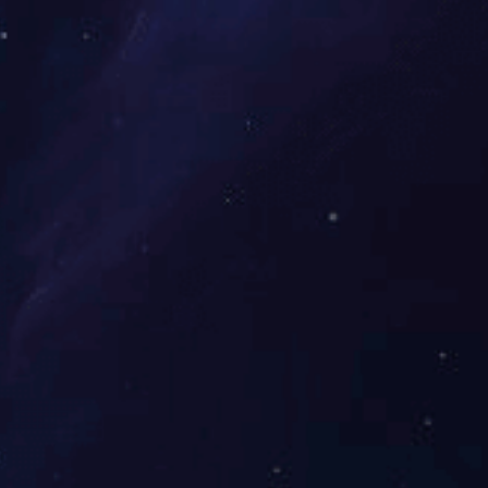
消防火灾逃生体验
建筑安全体验馆交