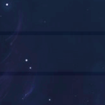
欧宝登陆入口
>
安全体验馆
>
布料机
>