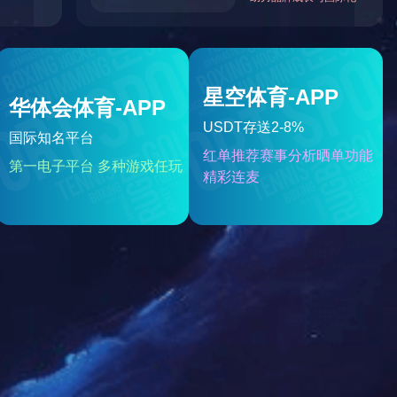
06.06.19
安全体验馆21米液压布料机
06.06.19
安全体验馆24米液压布料机
04.04.09
安全体验馆18米液压布料机
06.06.16