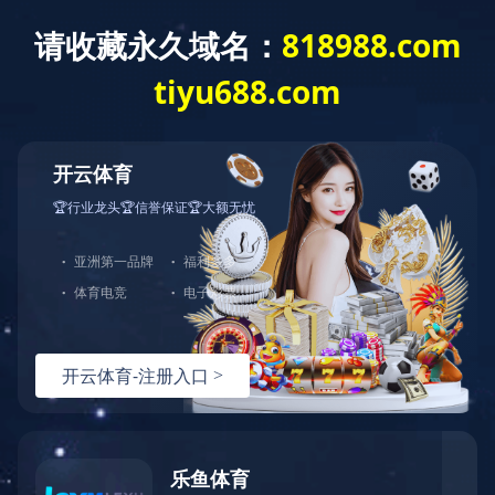
欧宝登陆入口
>
产品展示
>
效果图展示
>
移动安全培训驿站
日期：2024-06-28
编辑：泰普科技
阅读：
188