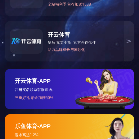
智慧科技展厅
06.06.28
智慧科技展厅
06.06.28
相关
产品
RELATED PRODUCTS
工法质量样板展示区
智慧科技馆